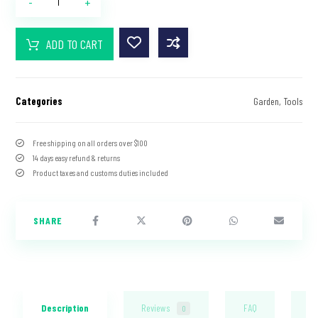
-
+
ADD TO CART
Categories
Garden
,
Tools
Free shipping on all orders over $100
14 days easy refund & returns
Product taxes and customs duties included
Description
Reviews
FAQ
Sh
0