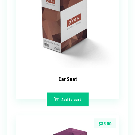
Car Seat
Add to cart
$
35.00